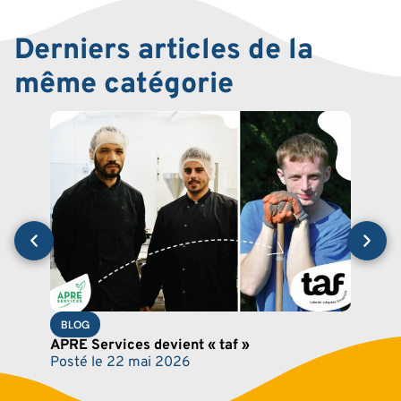
Derniers articles de la
même catégorie
BLO
Soul
gouv
fina
Post
BLOG
APRE Services devient « taf »
Posté le
22 mai 2026