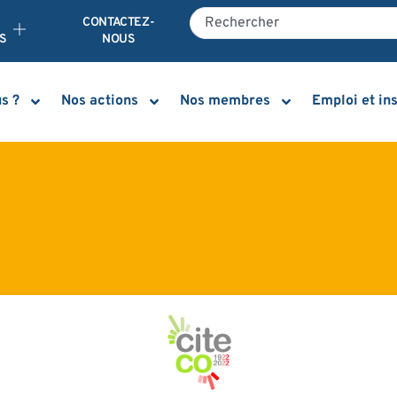
E
CONTACTEZ-
S
NOUS
s ?
Nos actions
Nos membres
Emploi et in