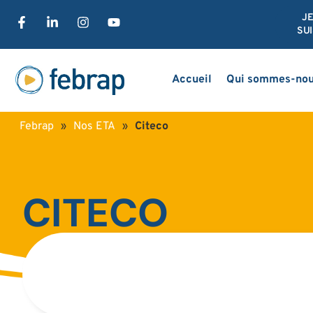
J
SUI
Accueil
Qui sommes-nou
Febrap
»
Nos ETA
»
Citeco
CITECO