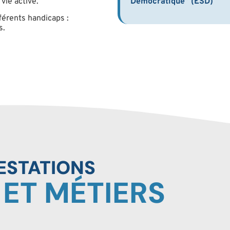
 vie active.
Démocratique” (ESD)
férents handicaps :
s.
ESTATIONS
 ET MÉTIERS