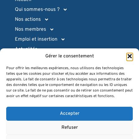
Qui sommes-nous ?
Nos actions
Nos membres
Emploi et insertion
Actualités
Gérer le consentement
Ressources pratiques
Pour offrir les meilleures expériences, nous utilisons des technologies
Intranet (login)
telles que les cookies pour stocker et/ou accéder aux informations des
Espace presse
appareils. Le fait de consentir à ces technologies nous permettra de traiter
des données telles que le comportement de navigation ou les ID uniques
Quiz
sur ce site. Le fait de ne pas consentir ou de retirer son consentement peut
avoir un effet négatif sur certaines caractéristiques et fonctions.
FAQ
Contact
Accepter
Refuser
2026 ©
Opengraphy
. Tous droits réservés.