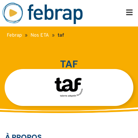
Febrap
»
Nos ETA
»
taf
TAF
À PROPOS