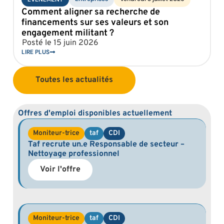
L
Comment aligner sa recherche de
d
financements sur ses valeurs et son
P
engagement militant ?
L
Posté le
15 juin 2026
LIRE PLUS
Toutes les actualités
Offres d'emploi disponibles actuellement
Moniteur-trice
taf
CDI
Taf recrute un.e Responsable de secteur –
Nettoyage professionnel
Voir l'offre
Moniteur-trice
taf
CDI