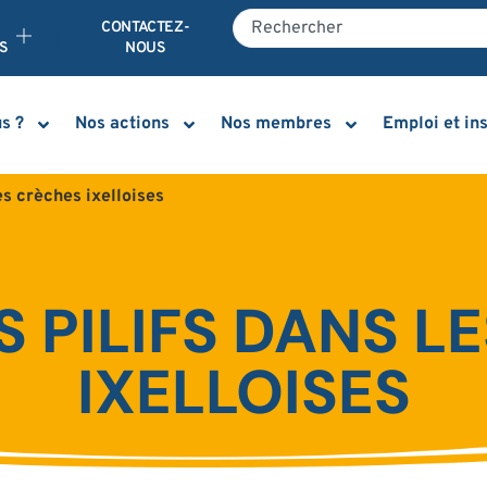
E
CONTACTEZ-
S
NOUS
s ?
Nos actions
Nos membres
Emploi et in
es crèches ixelloises
S PILIFS DANS 
IXELLOISES