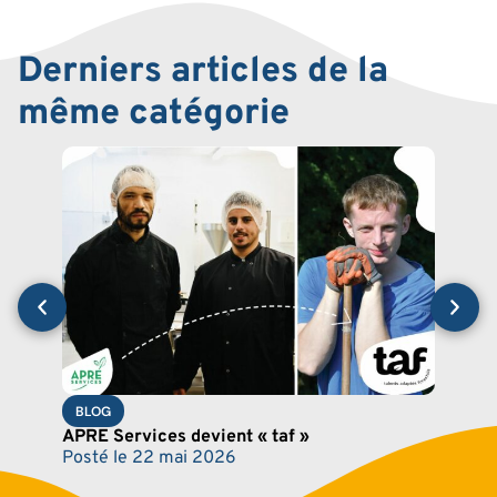
Derniers articles de la
même catégorie
BLO
Soul
gouv
fina
Post
BLOG
APRE Services devient « taf »
Posté le
22 mai 2026