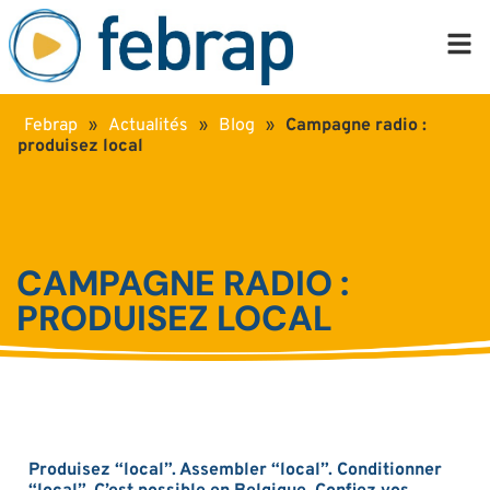
Febrap
»
Actualités
»
Blog
»
Campagne radio :
produisez local
CAMPAGNE RADIO :
PRODUISEZ LOCAL
Produisez “local”. Assembler “local”. Conditionner