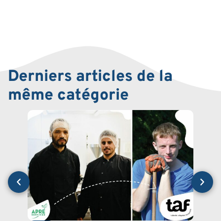
Derniers articles de la
même catégorie
BLO
Soul
gouv
fina
Post