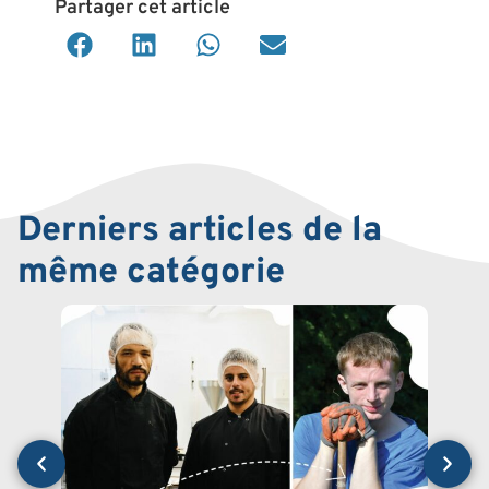
Partager cet article
Derniers articles de la
même catégorie
BLO
Soul
gouv
fina
Post