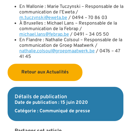
En Wallonie : Marie Tuczynski – Responsable de la
communication de l’Eweta /
m.tuczynski@eweta.be
/ 0494 – 70 86 03
À Bruxelles : Michael Lans – Responsable de la
communication de la Febrap /
michael.lans@febrap.be
/ 0491 – 34 05 50
En Flandre : Nathalie Colsoul – Responsable de la
communication de Groep Maatwerk /
nathalie.colsoul@groepmaatwerk.be
/ 0476 – 47
41 45
Retour aux Actualités
Détails de publication
Date de publication :
15 juin 2020
Catégorie :
Communiqué de presse