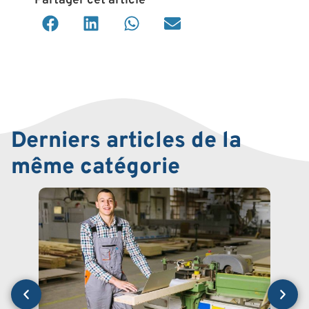
Partager cet article
Derniers articles de la
même catégorie
COM
La F
Entr
Laur
Post