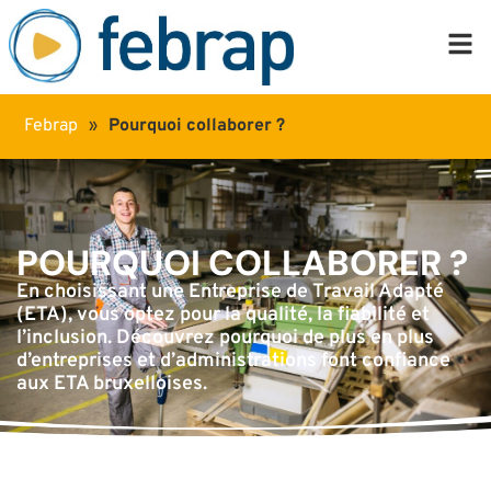
Febrap
»
Pourquoi collaborer ?
POURQUOI COLLABORER ?
En choisissant une Entreprise de Travail Adapté
(ETA), vous optez pour la qualité, la fiabilité et
l’inclusion. Découvrez pourquoi de plus en plus
d’entreprises et d’administrations font confiance
aux ETA bruxelloises.