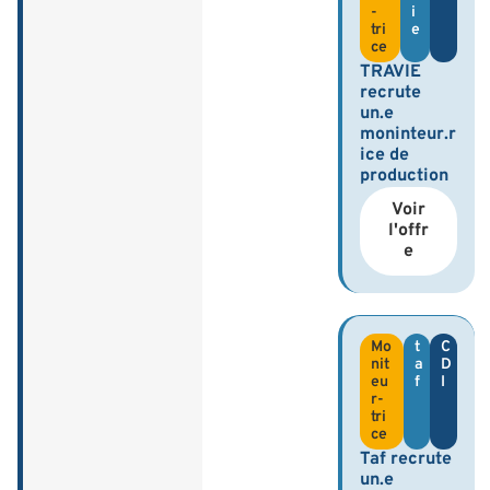
-
i
tri
e
ce
TRAVIE
recrute
un.e
moninteur.r
ice de
production
Voir
l'offr
e
Mo
t
C
nit
a
D
eu
f
I
r-
tri
ce
Taf recrute
un.e