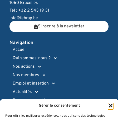
1060 Bruxelles
Tel : +32 2 543 19 31
info@febrap.be
S'inscrire à la newsletter
Navigation
Accueil
Qui sommes-nous ?
Nos actions
Nos membres
Emploi et insertion
Actualités
Ressources pratiques
Gérer le consentement
Intranet (login)
Pour offrir les meilleures expériences, nous utilisons des technologies
Espace presse