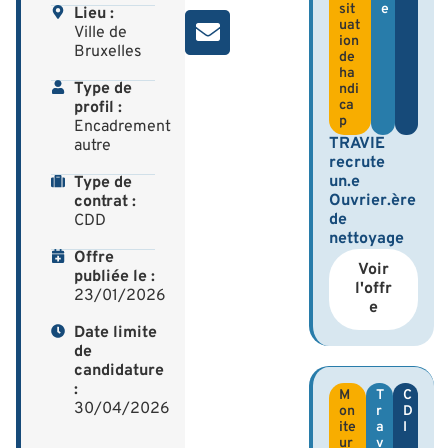
sit
e
Lieu :
uat
Ville de
ion
Bruxelles
de
ha
Type de
ndi
ca
profil :
p
Encadrement
TRAVIE
autre
recrute
un.e
Type de
Ouvrier.ère
contrat :
de
CDD
nettoyage
Offre
Voir
publiée le :
l'offr
23/01/2026
e
Date limite
de
candidature
:
M
T
C
30/04/2026
on
r
D
ite
a
I
ur
v