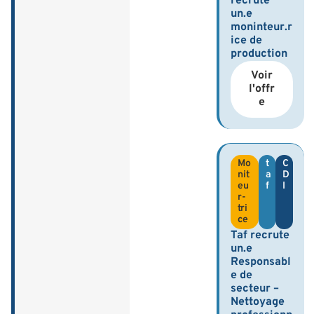
recrute
un.e
moninteur.r
ice de
production
Voir
l'offr
e
Mo
t
C
nit
a
D
eu
f
I
r-
tri
ce
Taf recrute
un.e
Responsabl
e de
secteur –
Nettoyage