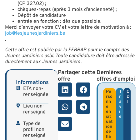
(CP 327.02) ;
chèques-repas (après 3 mois d’ancienneté) ;
Dépôt de candidature
entrée en fonction : dès que possible.
Merci d’envoyer votre CV et votre lettre de motivation à :
job@lesjeunesjardiniers.be
.
Cette offre est publiée par la FEBRAP pour le compte des
Jeunes Jardiniers asbl. Toute candidature doit être adressée
directement aux
Jeunes Jardiniers
.
Partager cette
Dernières
offre
offres d'emploi
Informations
ETA non-
Pe
T
C
renseignée
rso
r
D
nn
a
I
Lieu non-
e
v
renseigné
en
i
sit
e
uat
Type de
ion
profil non
de
renseigné
ha