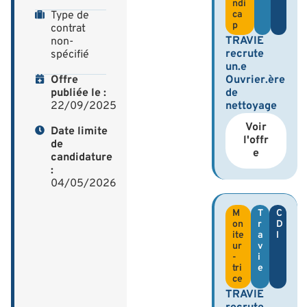
ndi
Type de
ca
p
contrat
TRAVIE
non-
recrute
spécifié
un.e
Offre
Ouvrier.ère
publiée le :
de
22/09/2025
nettoyage
Voir
Date limite
l'offr
de
e
candidature
:
04/05/2026
M
T
C
on
r
D
ite
a
I
ur
v
-
i
tri
e
ce
TRAVIE