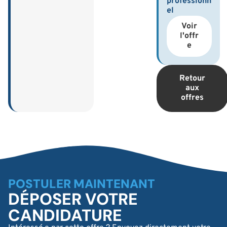
professionn
el
Voir
l'offr
e
Retour
aux
offres
POSTULER MAINTENANT
DÉPOSER VOTRE
CANDIDATURE